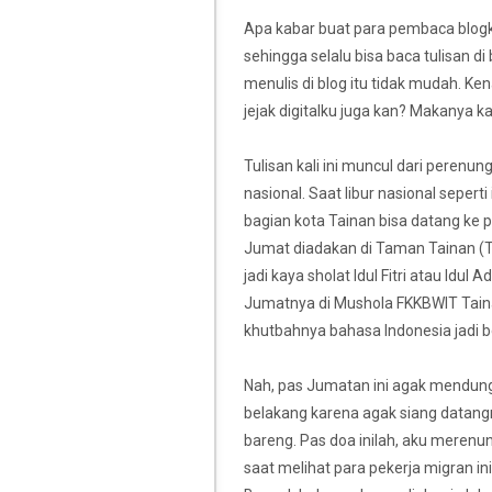
Apa kabar buat para pembaca blogku
sehingga selalu bisa baca tulisan di
menulis di blog itu tidak mudah. Ke
jejak digitalku juga kan? Makanya kal
Tulisan kali ini muncul dari perenu
nasional. Saat libur nasional seperti
bagian kota Tainan bisa datang ke p
Jumat diadakan di Taman Tainan (Ta
jadi kaya sholat Idul Fitri atau Idu
Jumatnya di Mushola FKKBWIT Tainan
khutbahnya bahasa Indonesia jadi b
Nah, pas Jumatan ini agak mendung
belakang karena agak siang datangny
bareng. Pas doa inilah, aku merenung
saat melihat para pekerja migran ini