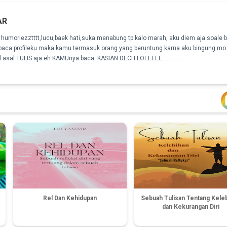
AR
humoriezztttt,lucu,baek hati,suka menabung tp kalo marah, aku diem aja soale 
 baca profileku maka kamu termasuk orang yang beruntung karna aku bingung mo 
jd asal TULIS aja eh KAMUnya baca. KASIAN DECH LOEEEEE.............
Rel Dan Kehidupan
Sebuah Tulisan Tentang Kele
dan Kekurangan Diri