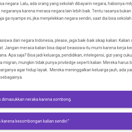
a negara. Lalu, ada orang yang sekolah dibayarin negara, habisnya mil
 negaranya karena merasa negara lain lebih baik. Tentu rasanya bukan 
 aja ga nyampe ini, jika menjelekkan negara sendiri, saat dia bisa sekolah
swa dari negara Indonesia, please, jaga baik-baik sikap kalian. Kalian
t. Jangan merasa kalian bisa dapat beasiswa itu murni karena kerja ke
sana. Apa saja? Bisa jadi keluarga, pendidikan, intelegensi, gizi yang cuk
 migran, mungkin tidak punya priviledge seperti kalian. Mereka harus 
uarganya agar hidup layak. Mereka meninggalkan keluarga jauh, ada y
 sebagainya.
blis dimasukkan neraka karena sombong.
 karena kesombongan kalian sendiri.”