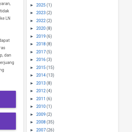
yaran,
►
2025
(1)
tidak
►
2023
(2)
 ke LN
►
2022
(2)
►
2020
(8)
►
2019
(6)
 dapat
►
2018
(8)
ras
►
2017
(5)
up, dan
►
2016
(3)
berjuang
►
2015
(15)
ang
►
2014
(13)
►
2013
(8)
►
2012
(4)
►
2011
(6)
►
2010
(1)
►
2009
(2)
►
2008
(35)
►
2007
(26)