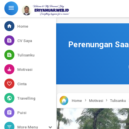
-->

home
Home
text_snippet
CV Saya
Perenungan Saa
text_snippet
Tulisanku
self_improvement
Motivasi
favorite_border
Cinta
public
Travelling
›
›

Home
Motivasi
Tulisanku
assignment
Puisi
filter_list
More Menu