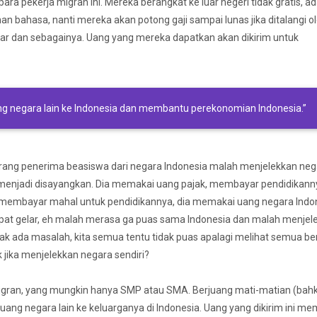
para pekerja migran ini. Mereka berangkat ke luar negeri tidak gratis, a
an bahasa, nanti mereka akan potong gaji sampai lunas jika ditalangi o
iar dan sebagainya. Uang yang mereka dapatkan akan dikirim untuk
ang negara lain ke Indonesia dan membantu perekonomian Indonesia.”
seorang penerima beasiswa dari negara Indonesia malah menjelekkan ne
entu menjadi disayangkan. Dia memakai uang pajak, membayar pendidikan
a membayar mahal untuk pendidikannya, dia memakai uang negara Indo
dapat gelar, eh malah merasa ga puas sama Indonesia dan malah menjel
dak ada masalah, kita semua tentu tidak puas apalagi melihat semua be
 jika menjelekkan negara sendiri?
igran, yang mungkin hanya SMP atau SMA. Berjuang mati-matian (bah
ang negara lain ke keluarganya di Indonesia. Uang yang dikirim ini m