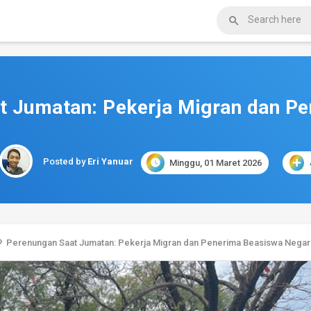

t Jumatan: Pekerja Migran dan P
Posted by
Eri Yanuar

Minggu, 01 Maret 2026
›
Perenungan Saat Jumatan: Pekerja Migran dan Penerima Beasiswa Negar