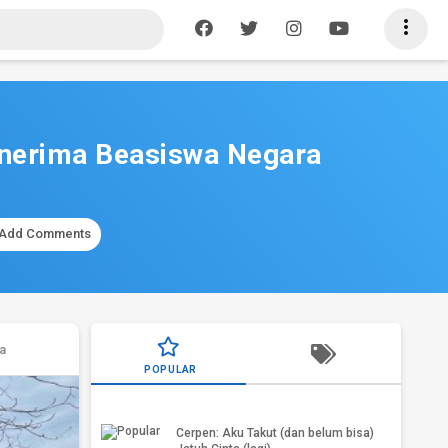

enerima Beasiswa Negara
Add Comments
a
PSK Artis: Tekanan hidup biar nggaya
POPULAR
atau tekanan gaya hidup?
Cerpen: Aku Takut (dan belum bisa)