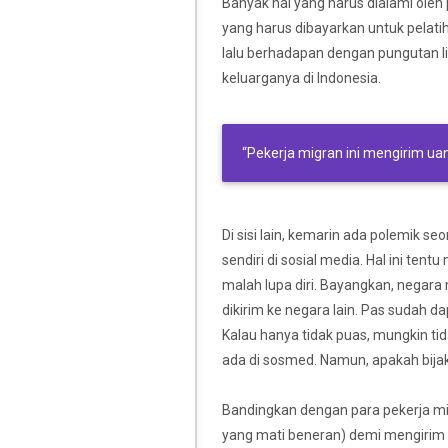
Banyak hal yang harus dialami oleh 
yang harus dibayarkan untuk pelatih
lalu berhadapan dengan pungutan l
keluarganya di Indonesia.
“Pekerja migran ini mengirim u
Di sisi lain, kemarin ada polemik 
sendiri di sosial media. Hal ini t
malah lupa diri. Bayangkan, negar
dikirim ke negara lain. Pas sudah 
Kalau hanya tidak puas, mungkin ti
ada di sosmed. Namun, apakah bijak
Bandingkan dengan para pekerja m
yang mati beneran) demi mengirim u