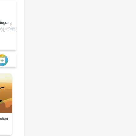
bingung.
ngisi apa

bihan