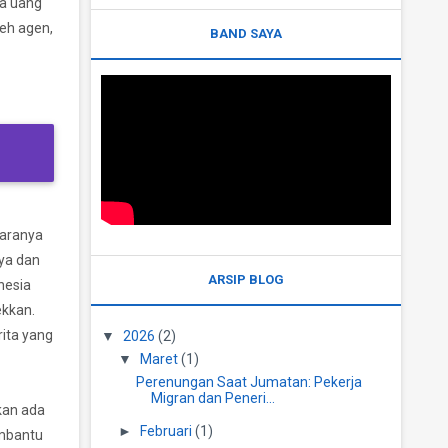
da uang
leh agen,
BAND SAYA
garanya
nya dan
ARSIP BLOG
nesia
ekkan.
rita yang
▼
2026
(2)
▼
Maret
(1)
Perenungan Saat Jumatan: Pekerja
Migran dan Peneri...
kan ada
►
Februari
(1)
embantu