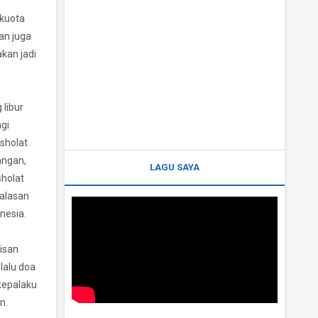
 kuota
dan juga
kan jadi
 libur
agi
 sholat
angan,
LAGU SAYA
sholat
 alasan
nesia.
isan
lalu doa
 kepalaku
n.