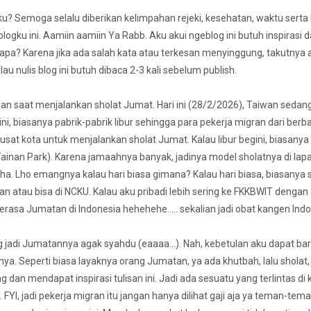
? Semoga selalu diberikan kelimpahan rejeki, kesehatan, waktu serta
 blogku ini. Aamiin aamiin Ya Rabb. Aku akui ngeblog ini butuh inspirasi 
napa? Karena jika ada salah kata atau terkesan menyinggung, takutnya a
au nulis blog ini butuh dibaca 2-3 kali sebelum publish.
ngan saat menjalankan sholat Jumat. Hari ini (28/2/2026), Taiwan sedang
 ini, biasanya pabrik-pabrik libur sehingga para pekerja migran dari berb
usat kota untuk menjalankan sholat Jumat. Kalau libur begini, biasanya
inan Park). Karena jamaahnya banyak, jadinya model sholatnya di lap
l Adha. Lho emangnya kalau hari biasa gimana? Kalau hari biasa, biasanya 
 atau bisa di NCKU. Kalau aku pribadi lebih sering ke FKKBWIT dengan
erasa Jumatan di Indonesia hehehehe….. sekalian jadi obat kangen Indo
 jadi Jumatannya agak syahdu (eaaaa…). Nah, kebetulan aku dapat bar
a. Seperti biasa layaknya orang Jumatan, ya ada khutbah, lalu sholat, 
 dan mendapat inspirasi tulisan ini. Jadi ada sesuatu yang terlintas di
. FYI, jadi pekerja migran itu jangan hanya dilihat gaji aja ya teman-tema