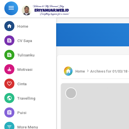
-->

home
Home
text_snippet
CV Saya
text_snippet
Tulisanku
self_improvement
Motivasi
›

Archives for 01/03/18 
Home
favorite_border
Cinta
public
Travelling
assignment
Puisi
filter_list
More Menu