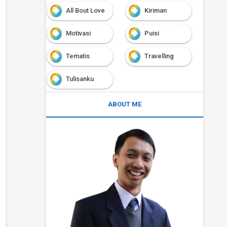
All Bout Love
Kiriman
Motivasi
Puisi
Tematis
Travelling
Tulisanku
ABOUT ME