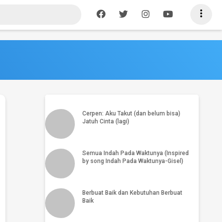

PSK Artis: Tekanan hidup biar nggaya
atau tekanan gaya hidup?
Cerpen: Aku Takut (dan belum bisa)
Jatuh Cinta (lagi)
Semua Indah Pada Waktunya (Inspired
by song Indah Pada Waktunya-Gisel)
Berbuat Baik dan Kebutuhan Berbuat
Baik