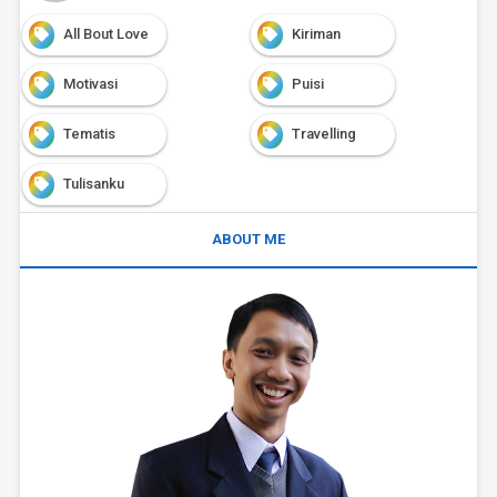
All Bout Love
Kiriman
Motivasi
Puisi
Tematis
Travelling
Tulisanku
ABOUT ME