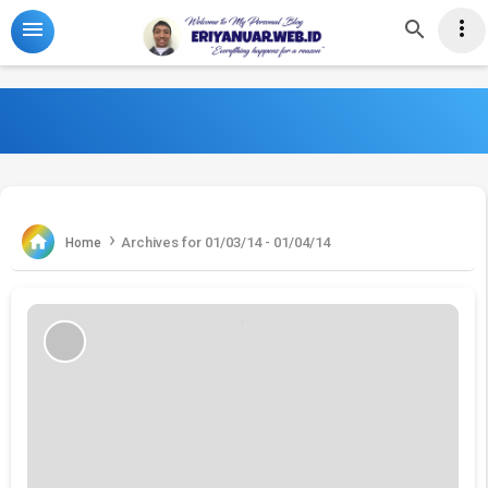
-->



›

Archives for 01/03/14 - 01/04/14
Home