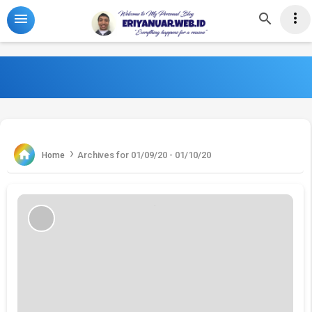
-->



›

Archives for 01/09/20 - 01/10/20
Home