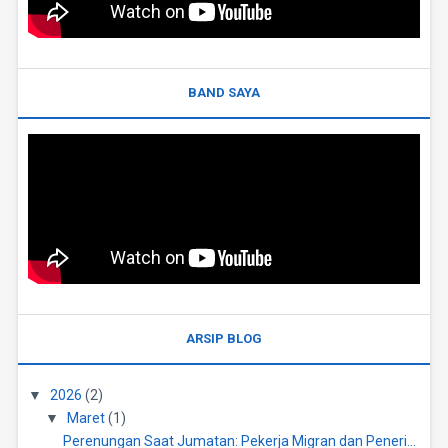
BAND SAYA
ARSIP BLOG
▼
2026
(2)
▼
Maret
(1)
Perenungan Saat Jumatan: Pekerja Migran dan Peneri...