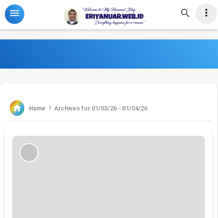
-->



›

Archives for 01/03/26 - 01/04/26
Home