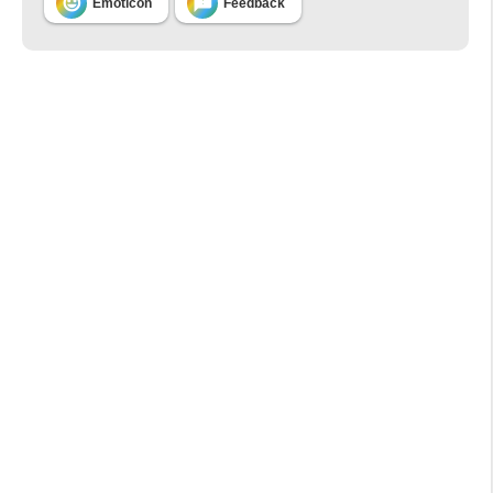


Emoticon
Feedback