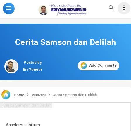
-->



Cerita Samson dan Delilah
Posted by
Add Comments
Eri Yanuar
›
›

Home
Motivasi
Cerita Samson dan Delilah
Assalamu'alaikum.