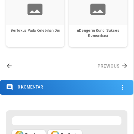
Berfokus Pada Kelebihan Diri
nDengerin Kunci Sukses
Komunikasi


PREVIOUS
comment
more_vert
0 KOMENTAR