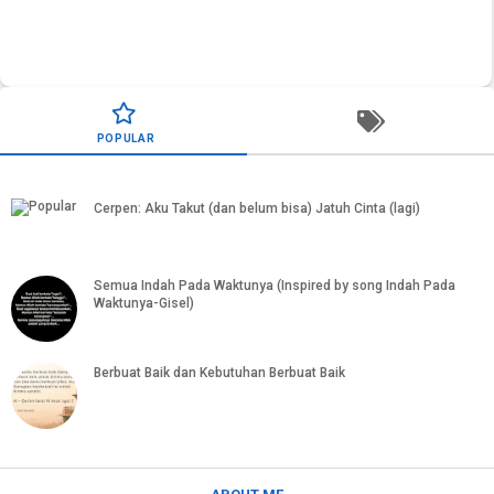
PSK Artis: Tekanan hidup biar nggaya atau tekanan gaya
POPULAR
hidup?
Cerpen: Aku Takut (dan belum bisa) Jatuh Cinta (lagi)
Semua Indah Pada Waktunya (Inspired by song Indah Pada
Waktunya-Gisel)
Berbuat Baik dan Kebutuhan Berbuat Baik