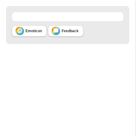


Emoticon
Feedback