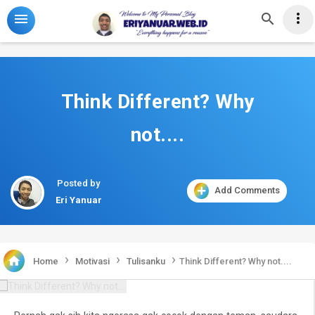
-->



Think Different? Why
not....
Posted by
Add Comments
Eri Yanuar
›
›
›

Home
Motivasi
Tulisanku
Think Different? Why not....