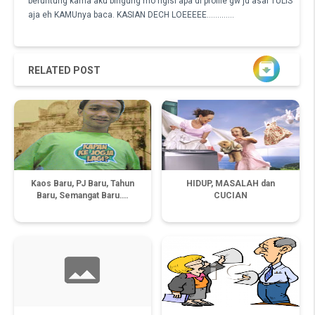
beruntung karna aku bingung mo ngisi apa di profile gw jd asal TULIS
aja eh KAMUnya baca. KASIAN DECH LOEEEEE.............

RELATED POST
Kaos Baru, PJ Baru, Tahun
HIDUP, MASALAH dan
Baru, Semangat Baru….
CUCIAN