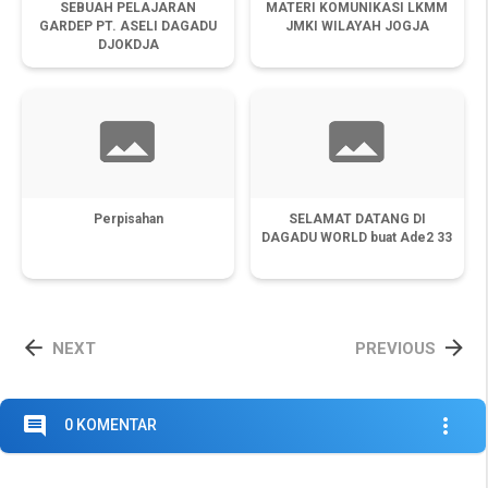
SEBUAH PELAJARAN
MATERI KOMUNIKASI LKMM
GARDEP PT. ASELI DAGADU
JMKI WILAYAH JOGJA
DJOKDJA
Perpisahan
SELAMAT DATANG DI
DAGADU WORLD buat Ade2 33


NEXT
PREVIOUS
comment
more_vert
0 KOMENTAR