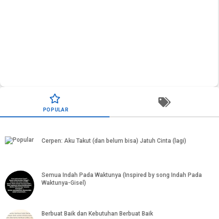
PSK Artis: Tekanan hidup biar nggaya atau tekanan gaya
POPULAR
hidup?
Cerpen: Aku Takut (dan belum bisa) Jatuh Cinta (lagi)
Semua Indah Pada Waktunya (Inspired by song Indah Pada
Waktunya-Gisel)
Berbuat Baik dan Kebutuhan Berbuat Baik