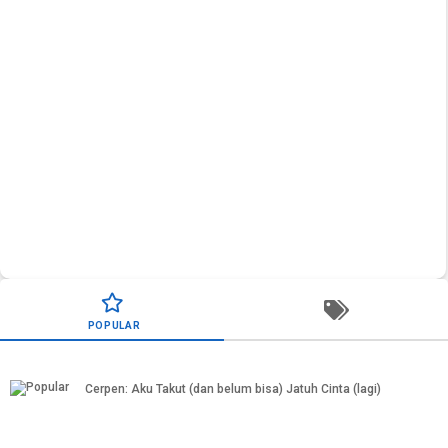
PSK Artis: Tekanan hidup biar nggaya atau tekanan gaya
POPULAR
hidup?
Cerpen: Aku Takut (dan belum bisa) Jatuh Cinta (lagi)