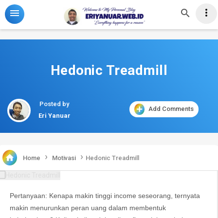
-->



Hedonic Treadmill
Posted by
Add Comments
Eri Yanuar
›
›

Home
Motivasi
Hedonic Treadmill
Pertanyaan: Kenapa makin tinggi income seseorang, ternyata
makin menurunkan peran uang dalam membentuk