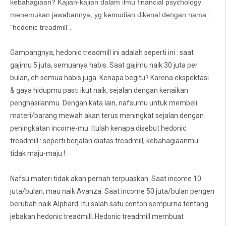
kebahagiaan? Kajian-kajian dalam ilmu financial psychology
menemukan jawabannya, yg kemudian dikenal dengan nama :
“hedonic treadmill”.
Gampangnya, hedonic treadmill ini adalah seperti ini : saat
gajimu 5 juta, semuanya habis. Saat gajimu naik 30 juta per
bulan, eh semua habis juga. Kenapa begitu? Karena ekspektasi
& gaya hidupmu pasti ikut naik, sejalan dengan kenaikan
penghasilanmu. Dengan kata lain, nafsumu untuk membeli
materi/barang mewah akan terus meningkat sejalan dengan
peningkatan income-mu. Itulah kenapa disebut hedonic
treadmill : seperti berjalan diatas treadmill, kebahagiaanmu
tidak maju-maju !
Nafsu materi tidak akan pernah terpuaskan. Saat income 10
juta/bulan, mau naik Avanza. Saat income 50 juta/bulan pengen
berubah naik Alphard. Itu salah satu contoh sempurna tentang
jebakan hedonic treadmill. Hedonic treadmill membuat