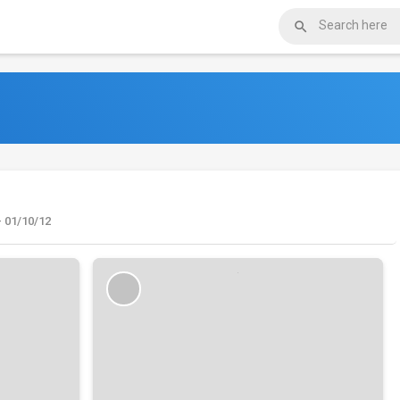

- 01/10/12