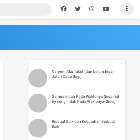

PSK Artis: Tekanan hidup biar nggaya
atau tekanan gaya hidup?
Cerpen: Aku Takut (dan belum bisa)
Jatuh Cinta (lagi)
Semua Indah Pada Waktunya (Inspired
by song Indah Pada Waktunya-Gisel)
Berbuat Baik dan Kebutuhan Berbuat
Baik