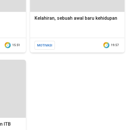
Kelahiran, sebuah awal baru kehidupan
15.51
MOTIVASI
19.57
n ITB