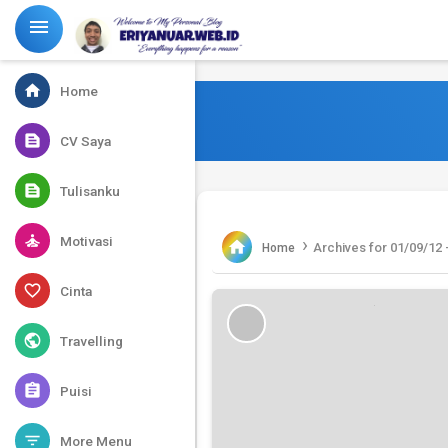
-->

home
Home
text_snippet
CV Saya
text_snippet
Tulisanku
self_improvement
Motivasi
›

Archives for 01/09/12 
Home
favorite_border
Cinta
public
Travelling
assignment
Puisi
filter_list
More Menu