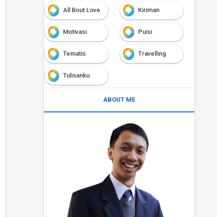
All Bout Love
Kiriman
Motivasi
Puisi
Tematis
Travelling
Tulisanku
ABOUT ME